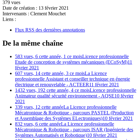
379 vues
Date de création :
13 février 2021
Intervenants :
Clement Mouchet
Liens :
Flux RSS des dernières annotations
De la même chaîne
583 vues, 6 cette année, 1 ce mois
Licence professionnelle
Etude de conception de systèmes mécaniques (ECoSyM)
11
février 2021
607 vues, 14 cette année, 3 ce mois
La Licence
professionnelle Assistant et conseiller technique en énergie
électrique et renouvelable - ACTEER
11 février 2021
1432 vues, 192 cette année, 4 ce mois
Licence professionnelle
Animateur qualité sécurité environnement - AQSE
10 février
2021
339 vues, 12 cette année
La Licence professionnelle
Mécatronique & Robotique - parcours PASTEL (Production
et Assemblage des Systèmes ELectroniques)
10 février 2021
832 vues, 6 cette année
La Licence professionnelle
Mécatronique & Robotique - parcours ISAR (Ingénierie des
Systèmes Automatisés et Robotique)
10 février 2021