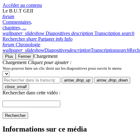
Accéder au contenu
Le B.U.T GEII
forum
Commentaires,
chapitres, ...
wallpaper_slideshow
Diapositives
description
Transcription
search
Rechercher
share
Partager
info
Info
forum
Chronologie
wallpaper_slideshow
Diapositives
description
Transcription
search
Rech
Chargement
Plus
Fermer
Chargement
Cliquez pour ajouter :
Vous pouvez faire un clic droit sur les diapositives pour ouvrir le menu
arrow_drop_up
arrow_drop_down
close_small
Rechercher dans cette vidéo :
Rechercher
Informations sur ce média