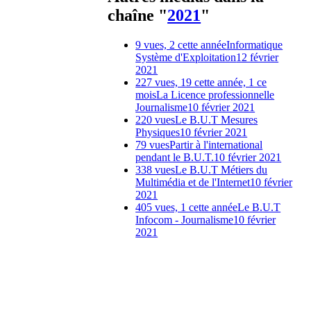
chaîne "
2021
"
9 vues, 2 cette année
Informatique
Système d'Exploitation
12 février
2021
227 vues, 19 cette année, 1 ce
mois
La Licence professionnelle
Journalisme
10 février 2021
220 vues
Le B.U.T Mesures
Physiques
10 février 2021
79 vues
Partir à l'international
pendant le B.U.T.
10 février 2021
338 vues
Le B.U.T Métiers du
Multimédia et de l'Internet
10 février
2021
405 vues, 1 cette année
Le B.U.T
Infocom - Journalisme
10 février
2021